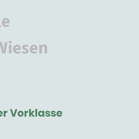
le
 Wiesen
r Eltern
Impressum
er Vorklasse