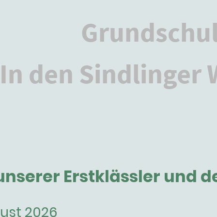
Grundschu
In den Sindlinger
Startseite
Unsere Schule
Schulleben
Fü
nserer Erstklässler und d
gust 2026